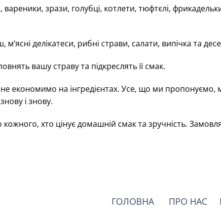
і, вареники, зрази, голубці, котлети, тюфтєлі, фрикадель
ш, м’ясні делікатеси, рибні страви, салати, випічка та дес
оповнять вашу страву та підкреслять її смак.
 не економимо на інгредієнтах. Усе, що ми пропонуємо, м
знову і знову.
 кожного, хто цінує домашній смак та зручність. Замовл
ГОЛОВНА
ПРО НАС