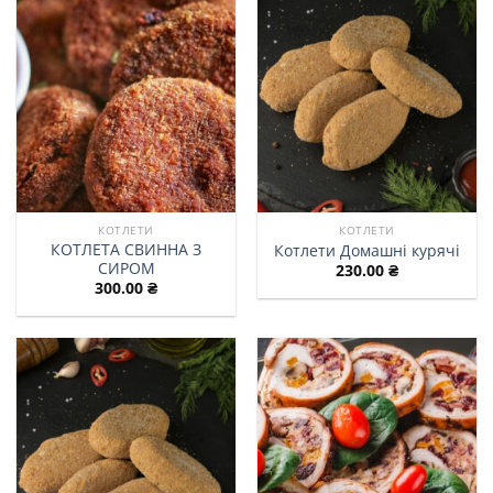
КОТЛЕТИ
КОТЛЕТИ
КОТЛЕТА СВИННА З
Котлети Домашні курячі
СИРОМ
230.00
₴
300.00
₴