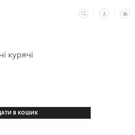
і курячі
ькість
ДАТИ В КОШИК