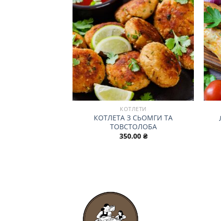
ТЛЕТИ
КОТЛЕТИ
КОТЛЕТА З СЬОМГИ ТА
ЕТ З ГРИБАМИ
ТОВСТОЛОБА
.00
₴
350.00
₴