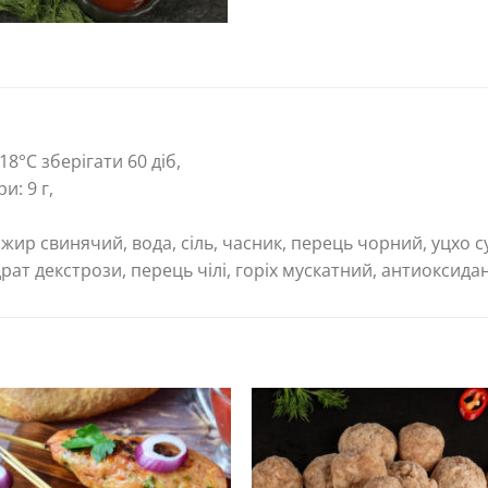
8°С зберігати 60 діб,
и: 9 г,
жир свинячий, вода, сіль, часник, перець чорний, уцхо с
рат декстрози, перець чілі, горіх мускатний, антиоксида