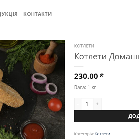
ДУКЦІЯ
КОНТАКТИ
КОТЛЕТИ
Котлети Домашн
230.00
₴
Вага: 1 кг
Котлети Домашні курячі кіл
ДО
Категорія:
Котлети