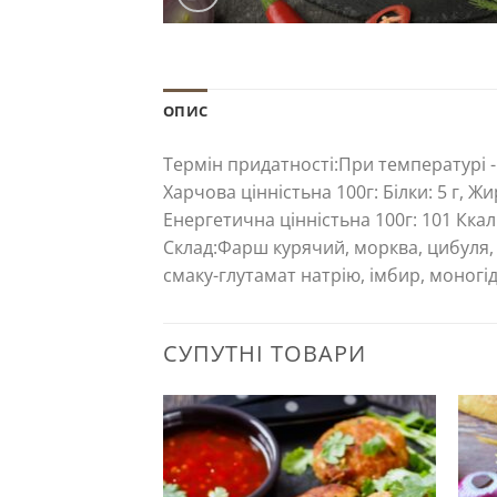
ОПИС
Термін придатності:
При температурі -1
Харчова цінність
на 100г: Білки: 5 г, Жир
Енергетична цінність
на 100г: 101 Ккал
Склад:
Фарш курячий, морква, цибуля, 
смаку-глутамат натрію, імбир, моногід
СУПУТНІ ТОВАРИ